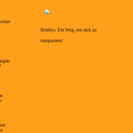
eiser
Hobbys: Ein Weg, um sich zu
entspannen!
umjob
?
n:
m
sst
on