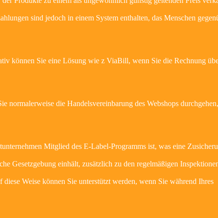
 der Produkte zu einem als ungewöhnlich günstig geltenden Preis verkau
zahlungen sind jedoch in einem System enthalten, das Menschen gegen
tiv können Sie eine Lösung wie z ViaBill, wenn Sie die Rechnung übe
 Sie normalerweise die Handelsvereinbarung des Webshops durchgehen, 
netunternehmen Mitglied des E-Label-Programms ist, was eine Zusicher
nische Gesetzgebung einhält, zusätzlich zu den regelmäßigen Inspektione
f diese Weise können Sie unterstützt werden, wenn Sie während Ihres