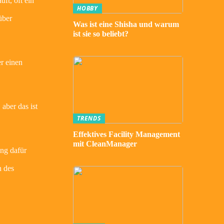
ft, oft ein
HOBBY
über
Was ist eine Shisha und warum
ist sie so beliebt?
r einen
aber das ist
TRENDS
Effektives Facility Management
mit CleanManager
ung dafür
n des