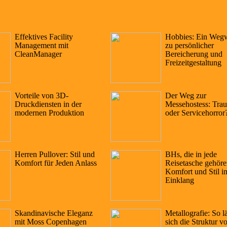
Effektives Facility
Hobbies: Ein Wegw
Management mit
zu persönlicher
CleanManager
Bereicherung und
Freizeitgestaltung
Vorteile von 3D-
Der Weg zur
Druckdiensten in der
Messehostess: Tra
modernen Produktion
oder Servicehorror
Herren Pullover: Stil und
BHs, die in jede
Komfort für Jeden Anlass
Reisetasche gehöre
Komfort und Stil i
Einklang
Skandinavische Eleganz
Metallografie: So lä
mit Moss Copenhagen
sich die Struktur v