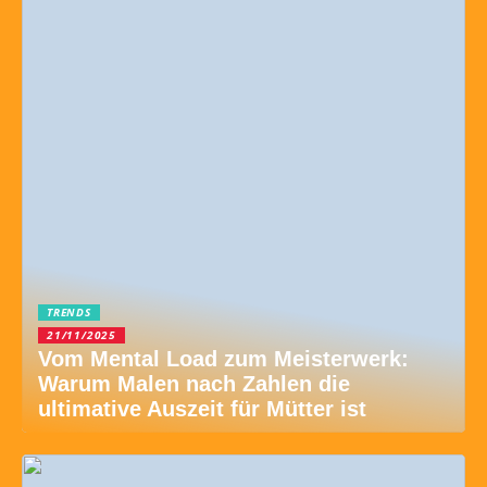
TRENDS
21/11/2025
Vom Mental Load zum Meisterwerk:
Warum Malen nach Zahlen die
ultimative Auszeit für Mütter ist