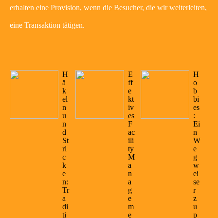
erhalten eine Provision, wenn die Besucher, die wir weiterleiten,
eine Transaktion tätigen.
H
E
H
ä
ff
o
k
e
b
el
kt
bi
n
iv
es
u
es
:
n
F
Ei
d
ac
n
St
ili
W
ri
ty
e
c
M
g
k
a
w
e
n
ei
n:
a
se
Tr
g
r
a
e
z
di
m
u
ti
e
p