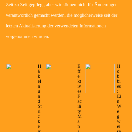
Zeit zu Zeit gepflegt, aber wir können nicht für Änderungen
verantwortlich gemacht werden, die möglicherweise seit der
letzten Aktualisierung der verwendeten Informationen
vorgenommen wurden.
H
E
H
ä
ff
o
k
e
b
el
kt
bi
n
iv
es
u
es
:
n
F
Ei
d
ac
n
St
ili
W
ri
ty
e
c
M
g
k
a
w
e
n
ei
n:
a
se