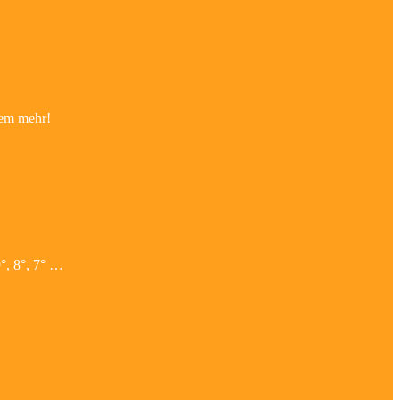
lem mehr!
9°, 8°, 7° …