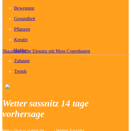
Bewegung
Gesundheit
Pflanzen
Kreativ
Hobby
Skandinavische Eleganz mit Moss Copenhagen
Zuhause
Trends
Wetter sassnitz 14 tage
vorhersage
http s://www.wetter.de › … › Wetter Sassnitz