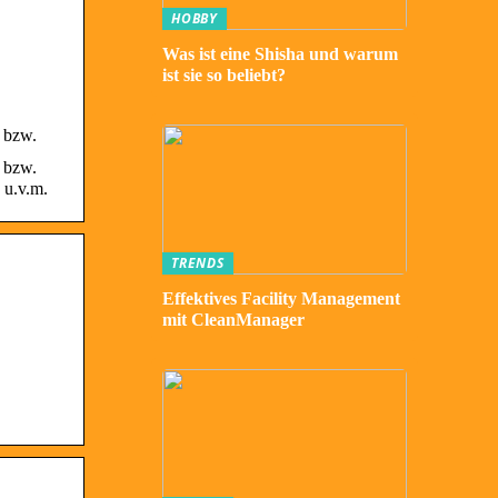
HOBBY
Was ist eine Shisha und warum
ist sie so beliebt?
r bzw.
r bzw.
 u.v.m.
TRENDS
Effektives Facility Management
mit CleanManager