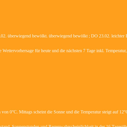
2.02. überwiegend bewölkt. überwiegend bewölkt ; DO 23.02. leichter
le Wettervorhersage für heute und die nächsten 7 Tage inkl. Temperatu
 von 0°C. Mittags scheint die Sonne und die Temperatur steigt auf 12
stand, Sonnenstunden und Regenwahrscheinlichkeit in der 16 Tagesübe