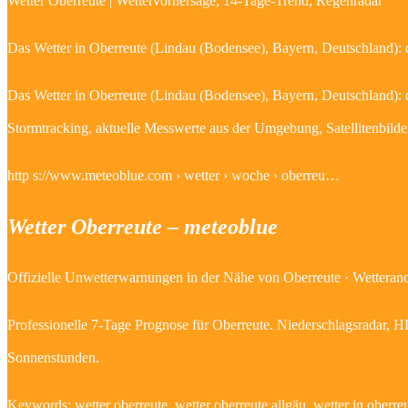
Wetter Oberreute | Wettervorhersage, 14-Tage-Trend, Regenradar
Das Wetter in Oberreute (Lindau (Bodensee), Bayern, Deutschland): d
Das Wetter in Oberreute (Lindau (Bodensee), Bayern, Deutschland): d
Stormtracking, aktuelle Messwerte aus der Umgebung, Satellitenbilder
http s://www.meteoblue.com › wetter › woche › oberreu…
Wetter Oberreute – meteoblue
Offizielle Unwetterwarnungen in der Nähe von Oberreute · Wetterano
Professionelle 7-Tage Prognose für Oberreute. Niederschlagsradar, H
Sonnenstunden.
Keywords: wetter oberreute, wetter oberreute allgäu, wetter in oberre