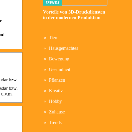
TRENDS
Vorteile von 3D-Druckdiensten
in der modernen Produktion
te
und
Tiere
Hausgemachtes
Bewegung
Gesundheit
radar bzw.
Pflanzen
radar bzw.
Kreativ
 u.v.m.
Hobby
Zuhause
Trends