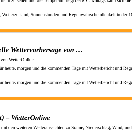
 nicht zu sehen und die Temperatur liegt bei 8°C. Mittags kann sich di
, Wetterzustand, Sonnenstunden und Regenwahrscheinlichkeit in der 1
elle Wettervorhersage von …
e von WetterOnline
 für heute, morgen und die kommenden Tage mit Wetterbericht und Reg
 für heute, morgen und die kommenden Tage mit Wetterbericht und Reg
t) – WetterOnline
 mit den weiteren Wetteraussichten zu Sonne, Niederschlag, Wind, und