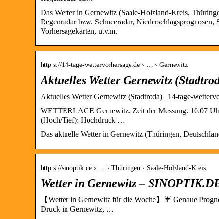
Das Wetter in Gernewitz (Saale-Holzland-Kreis, Thüringen
Regenradar bzw. Schneeradar, Niederschlagsprognosen, St
Vorhersagekarten, u.v.m.
http s://14-tage-wettervorhersage.de › … › Gernewitz
Aktuelles Wetter Gernewitz (Stadtro
Aktuelles Wetter Gernewitz (Stadtroda) | 14-tage-wetterv
WETTERLAGE Gernewitz. Zeit der Messung: 10:07 Uhr; W
(Hoch/Tief): Hochdruck …
Das aktuelle Wetter in Gernewitz (Thüringen, Deutschland
http s://sinoptik.de › … › Thüringen › Saale-Holzland-Kreis
Wetter in Gernewitz – SINOPTIK.D
【Wetter in Gernewitz für die Woche】☔ Genaue Prognose 
Druck in Gernewitz, …