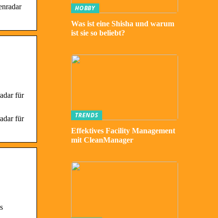
enradar
HOBBY
Was ist eine Shisha und warum
ist sie so beliebt?
adar für
TRENDS
adar für
Effektives Facility Management
mit CleanManager
s