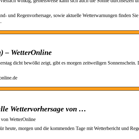
vielfach wolkig, gebietsweise kann sich auch die Sonne durchsetzen u
ind- und Regenvorhersage, sowie aktuelle Wetterwarnungen finden Sie
.
a) – WetterOnline
stag dicht bewölkt zeigt, gibt es morgen zeitweiligen Sonnenschein. D
online.de
elle Wettervorhersage von …
e von WetterOnline
 für heute, morgen und die kommenden Tage mit Wetterbericht und Reg