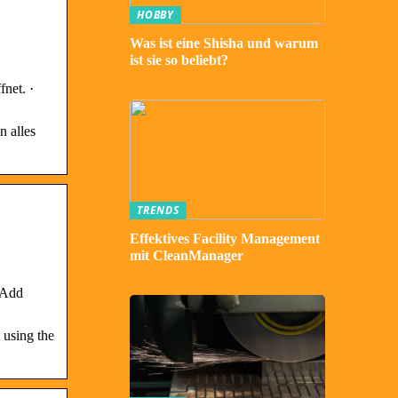
HOBBY
Was ist eine Shisha und warum
ist sie so beliebt?
net. ·
n alles
TRENDS
Effektives Facility Management
mit CleanManager
 Add
 using the