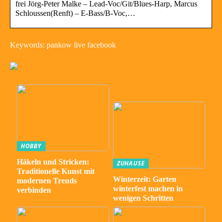
frei Jörg-Peter Malke – Lead-Voc/Git/Blues-Harp, Marcus
Schloussen(Renft) – E-Bass/B-Voc,…
Keywords: pankow live facebook
HOBBY
Häkeln und Stricken:
ZUHAUSE
Traditionelle Kunst mit
Winterzeit: Garten
modernen Trends
winterfest machen in
verbinden
wenigen Schritten