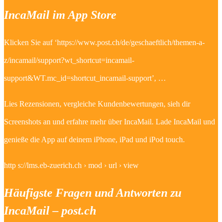
IncaMail im App Store
Klicken Sie auf ‘https://www.post.ch/de/geschaeftlich/themen-a-
z/incamail/support?wt_shortcut=incamail-
support&WT.mc_id=shortcut_incamail-support’, …
Lies Rezensionen, vergleiche Kundenbewertungen, sieh dir
Screenshots an und erfahre mehr über IncaMail. Lade IncaMail und
genieße die App auf deinem iPhone, iPad und iPod touch.
http s://lms.eb-zuerich.ch › mod › url › view
Häufigste Fragen und Antworten zu
IncaMail – post.ch