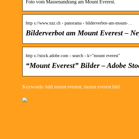
Foto vom Massenandrang am Mount Everest.
http s://www.nzz.ch › panorama › bilderverbot-am-mount-…
Bilderverbot am Mount Everest – N
http s://stock.adobe.com › search › k=”mount everest”
“Mount Everest” Bilder – Adobe Sto
Keywords: bild mount everest, mount everest bild