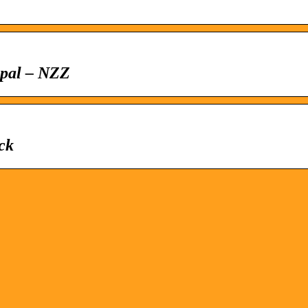
epal – NZZ
ck