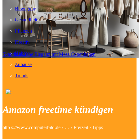
Bewegung
Gesundheit
Pflanzen
Kreativ
Hobby
Skandinavische Eleganz mit Moss Copenhagen
Zuhause
Trends
Amazon freetime kündigen
http s://www.computerbild.de › … › Freizeit › Tipps