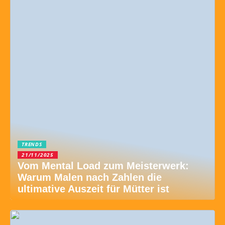
TRENDS
21/11/2025
Vom Mental Load zum Meisterwerk:
Warum Malen nach Zahlen die
ultimative Auszeit für Mütter ist